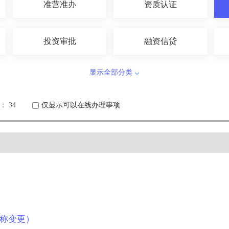
准营准办
资质认证
投资审批
融资信贷
显示全部分类
涉外服务
农林牧渔
 34
仅显示可以在线办理事项
医疗卫生
科技创新
检验检疫
安全生产
档案文物
其他
称变更）