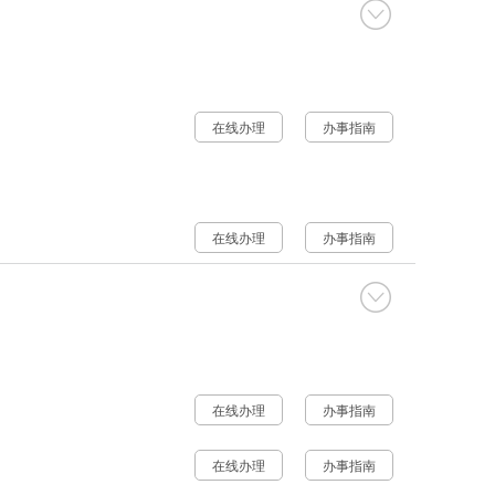
在线办理
办事指南
在线办理
办事指南
在线办理
办事指南
在线办理
办事指南