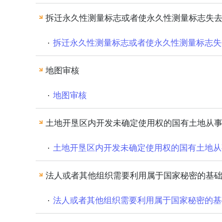
拆迁永久性测量标志或者使永久性测量标志失
拆迁永久性测量标志或者使永久性测量标志失
地图审核
地图审核
土地开垦区内开发未确定使用权的国有土地从
土地开垦区内开发未确定使用权的国有土地从
法人或者其他组织需要利用属于国家秘密的基
法人或者其他组织需要利用属于国家秘密的基