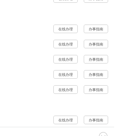
在线办理
办事指南
在线办理
办事指南
在线办理
办事指南
在线办理
办事指南
在线办理
办事指南
在线办理
办事指南