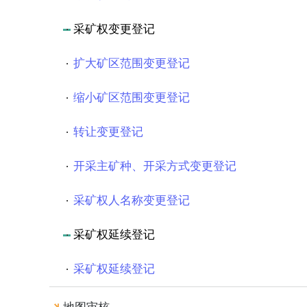
采矿权变更登记
扩大矿区范围变更登记
缩小矿区范围变更登记
转让变更登记
开采主矿种、开采方式变更登记
采矿权人名称变更登记
采矿权延续登记
采矿权延续登记