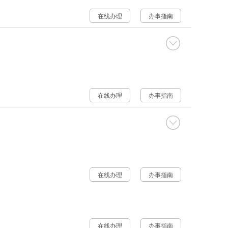
在线办理
办事指南
在线办理
办事指南
在线办理
办事指南
在线办理
办事指南