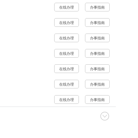
在线办理
办事指南
在线办理
办事指南
在线办理
办事指南
在线办理
办事指南
在线办理
办事指南
在线办理
办事指南
在线办理
办事指南