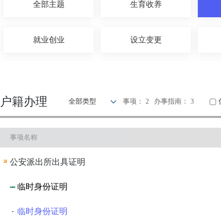
全部主题
生育收养
就业创业
设立变更
优待抚恤
建设规划
户籍办理
全部类型
事项： 2
办事指南： 3
旅游观光
出境入境
事项名称
环保绿化
文化体育
公安派出所出具证明
其他
临时身份证明
临时身份证明